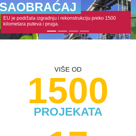
POLJOPRIVREDA
Podrška poljoprivredi i ruralnom razvoju u Srbiji vredna je
više od 230 miliona evra.
VIŠE OD
1500
PROJEKATA